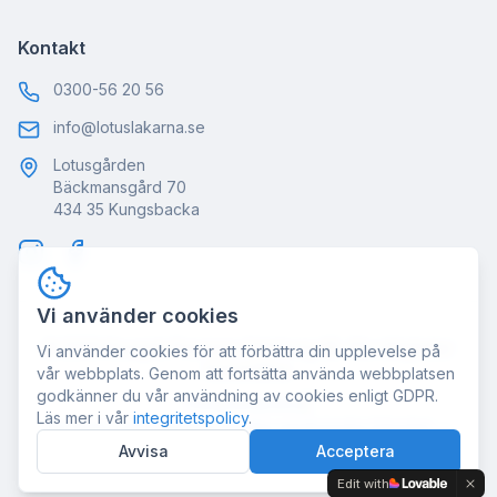
Kontakt
0300-56 20 56
info@lotuslakarna.se
Lotusgården
Bäckmansgård 70
434 35 Kungsbacka
Vi använder cookies
©
2026
Kirurgisk Precision Göteborg AB. Alla rättigheter
Vi använder cookies för att förbättra din upplevelse på
förbehållna.
vår webbplats. Genom att fortsätta använda webbplatsen
godkänner du vår användning av cookies enligt GDPR.
|
Integritetspolicy
Läs mer i vår
integritetspolicy
.
Se även Lotusläkarna för fler medicinska tjänster →
Avvisa
Acceptera
Edit with